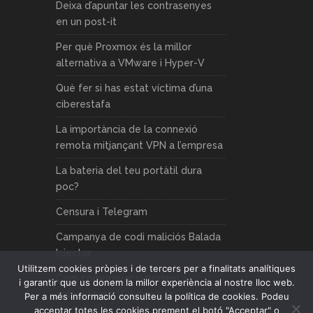
Deixa d’apuntar les contrasenyes
en un post-it
Per què Proxmox és la millor
alternativa a VMware i Hyper-V
Què fer si has estat víctima d’una
ciberestafa
La importància de la connexió
remota mitjançant VPN a l’empresa
La bateria del teu portàtil dura
poc?
Censura i Telegram
Campanya de codi maliciós Balada
Injector
Utilitzem cookies pròpies i de tercers per a finalitats analítiques
Com comprovar si podem, i
i garantir que us donem la millor experiència al nostre lloc web.
actualitzar a Windows 11
Per a més informació consulteu la política de cookies. Podeu
acceptar totes les cookies prement el botó "Acceptar" o