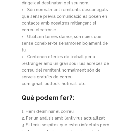
dirigeix ​​al destinatari pel seu nom.
Són normalment remitents desconeguts
que sense prèvia comunicació es posen en
contacte amb nosaltres mitjançant el
correu electrònic.
Utilitzen temes d’amor, són noies que
sense conèixer-te s’enamoren bojament de
tu.
Contenen ofertes de treball per a
l’estranger amb un gran sou i les adreces de
correu del remitent normalment són de
serveis gratuïts de correu
com gmail, outlook, hotmail, etc.
Què podem fer?:
Hem d’eliminar el correu.
Fer un anàlisis amb l’antivirus actualitzat
Si teniu sospites que esteu infectats però