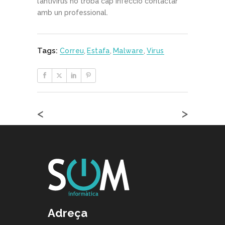
l’antivirus no troba cap infecció contactar
amb un professional.
Tags:
Correu
,
Estafa
,
Malware
,
Virus
<
>
Adreça