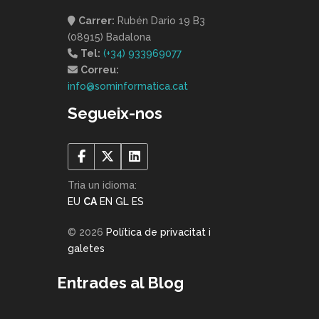
Carrer:
Rubén Dario 19 B3
(08915) Badalona
Tel:
(+34) 933969077
Correu:
info@sominformatica.cat
Segueix-nos
Tria un idioma:
EU
CA
EN
GL
ES
© 2026
Política de privacitat i
galetes
Entrades al Blog