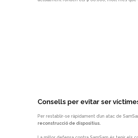
Consells per evitar ser vícti
Per restablir-se ràpidament d’un atac de SamS
reconstrucció de dispositius.
La millor defensa contra SamSam és tenir els co