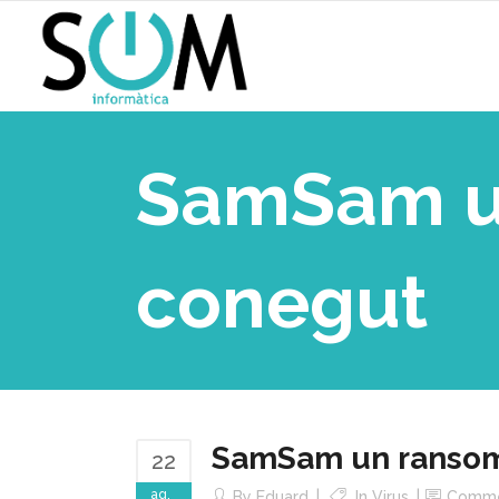
SamSam u
conegut
SamSam un ransom
22
ag.
By
Eduard
In
Virus
Comme