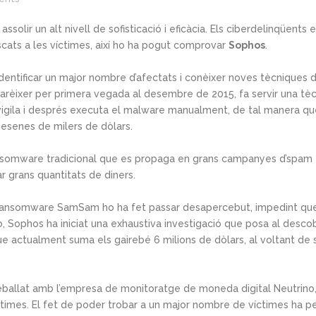
assolir un alt nivell de sofisticació i eficàcia. Els ciberdelinqüents
rescats a les víctimes, així ho ha pogut comprovar
Sophos
.
ntificar un major nombre d’afectats i conèixer noves tècniques d
èixer per primera vegada al desembre de 2015, fa servir una tècni
la vigila i després executa el malware manualment, de tal manera q
desenes de milers de dòlars.
ansomware tradicional que es propaga en grans campanyes d’spam 
 grans quantitats de diners.
 ransomware SamSam ho ha fet passar desapercebut, impedint que 
 Sophos ha iniciat una exhaustiva investigació que posa al desco
ue actualment suma els gairebé 6 milions de dòlars, al voltant de
eballat amb l’empresa de monitoratge de moneda digital Neutrino, q
ctimes. El fet de poder trobar a un major nombre de víctimes ha 