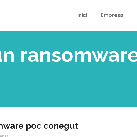
inici
Empresa
n ransomware
ware poc conegut
nts