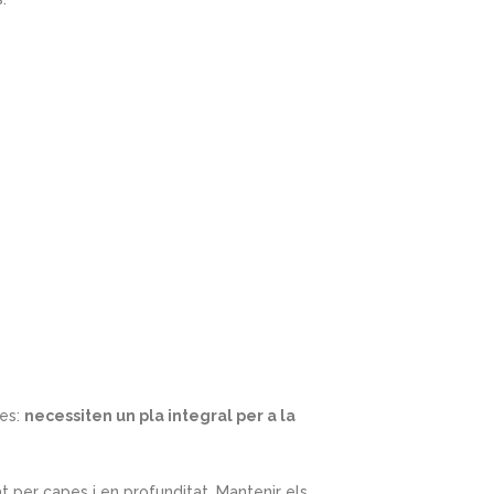
des:
necessiten un pla integral per a la
 per capes i en profunditat. Mantenir els