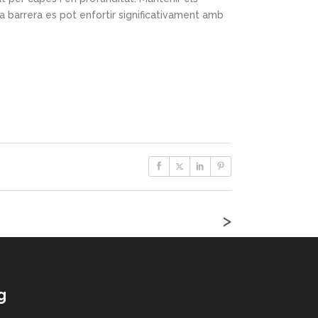
 barrera es pot enfortir significativament amb
>
g