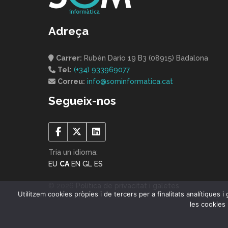
Adreça
Carrer:
Rubén Dario 19 B3 (08915) Badalona
Tel:
(+34) 933969077
Correu:
info@sominformatica.cat
Segueix-nos
Tria un idioma:
EU
CA
EN
GL
ES
© 2026
Política de privacitat i galetes
Utilitzem cookies pròpies i de tercers per a finalitats analítiques
les cookies 