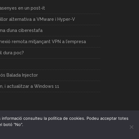
rasenyes en un post-it
llor alternativa a VMware i Hyper-V
ima d’una ciberestafa
nnexió remota mitjançant VPN a l’empresa
il dura poc?
ós Balada Injector
 i actualitzar a Windows 11
és informació consulteu la política de cookies. Podeu acceptar totes
el botó "No".