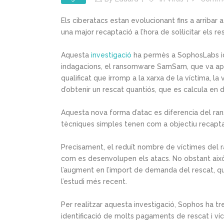
Els ciberatacs estan evolucionant fins a arribar a 
una major recaptació a l’hora de sol·licitar els 
Aquesta
investigació
ha permès a SophosLabs ide
indagacions, el ransomware SamSam, que va apar
qualificat que irromp a la xarxa de la víctima, 
d’obtenir un rescat quantiós, que es calcula en 
Aquesta nova forma d’atac es diferencia del r
tècniques simples tenen com a objectiu recaptar
Precisament, el reduït nombre de víctimes del
com es desenvolupen els atacs. No obstant això,
l’augment en l’import de demanda del rescat, q
l’estudi més recent.
Per realitzar aquesta investigació, Sophos ha tr
identificació de molts pagaments de rescat i ví