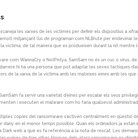
cs
eja les xarxes de les víctimes per definir els dispositius a xifr
 remot) mitjançant l’ús de programari com NLBrute per endevinar l
la víctima, de tal manera que es produeixen durant la nit mentre 
mware com WannaCry o NotPetya, SamSam no és un cuc o virus, de 
darrere hi ha una persona que pot adaptar les seves tàctiques d’a
dors de la xarxa de la víctima amb les mateixes eines amb les que
SamSam fa servir una varietat d’eines per escalar els seus privileg
plementen i executen el malware com ho faria qualsevol administrad
tiples còpies del ransomware s’activen centralment en qüestió de s
r dany en el menor temps possible. Quan els ordinadors ja estan in
la Dark web a què es fa referència a la nota de rescat. Les dema
s sumes de tres xifres típiques dels atacs ransomware no dirigits