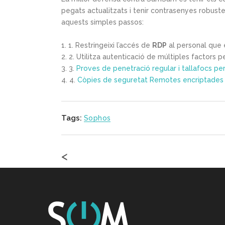
pegats actualitzats i tenir contrasenyes robust
aquests simples passos:
1. Restringeixi l’accés de
RDP
al personal que 
2. Utilitza autenticació de múltiples factors 
3.
Proves de penetració regular i tallafocs pe
4.
Còpies de seguretat Remotes encriptades
Tags:
Sophos
<