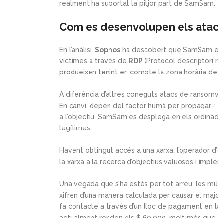
realment ha suportat la pitjor part de SamSam.
Com es desenvolupen els ata
En l’anàlisi,
Sophos
ha descobert que SamSam escan
víctimes a través de
RDP
(Protocol d’escriptori
produeixen tenint en compte la zona horària de 
A diferència d’altres coneguts atacs de ranso
En canvi, depèn del factor humà per propagar-: 
a l’objectiu. SamSam es desplega en els ordina
legítimes.
Havent obtingut accés a una xarxa, l’operador d’
la xarxa a la recerca d’objectius valuosos i im
Una vegada que s’ha estès per tot arreu, les múl
xifren d’una manera calculada per causar el majo
fa contacte a través d’un lloc de pagament en 
actualment ronden els $ 60.000, molt més que le