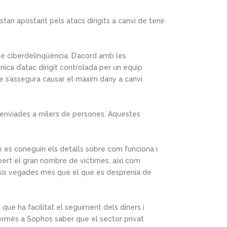
 estan apostant pels atacs dirigits a canvi de tenir
e ciberdelinqüència. D’acord amb les
ca d’atac dirigit controlada per un equip
ue s’assegura causar el màxim dany a canvi
enviades a milers de persones. Aquestes
es coneguin els detalls sobre com funciona i
bert el gran nombre de víctimes, així com
 sis vegades més que el que es desprenia de
ue ha facilitat el seguiment dels diners i
permès a Sophos saber que el sector privat