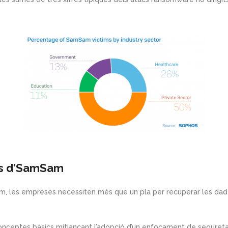
mes d’SamSam
am, les empreses necessiten més que un pla per recuperar les da
nceptes bàsics mitjançant l’adopció d’un enfocament de seguretat