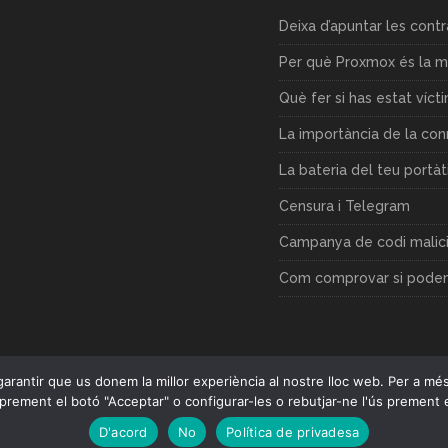
Deixa d’apuntar les cont
Per què Proxmox és la mi
Què fer si has estat víct
La importància de la co
La bateria del teu portàt
Censura i Telegram
Campanya de codi malici
Com comprovar si podem,
 i garantir que us donem la millor experiència al nostre lloc web. Per a m
prement el botó "Acceptar" o configurar-les o rebutjar-ne l'ús prement 
D'acord
No
Política de privadesa