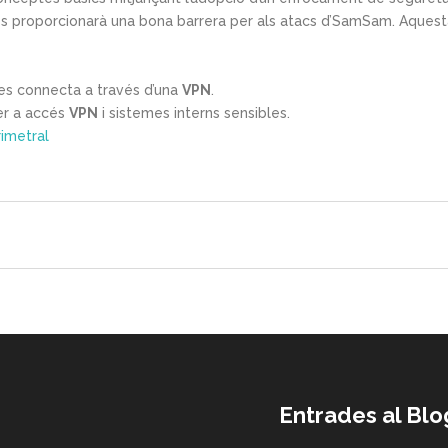
es proporcionarà una bona barrera per als atacs d’SamSam. Aquesta
es connecta a través d’una
VPN
.
per a accés
VPN
i sistemes interns sensibles.
rimetral
Entrades al Blo