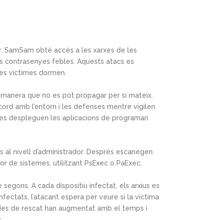
ar. SamSam obté accés a les xarxes de les
es contrasenyes febles. Aquests atacs es
les víctimes dormen.
manera que no es pot propagar per si mateix.
cord amb l’entorn i les defenses mentre vigilen
 es despleguen les aplicacions de programari
is al nivell d’administrador. Després escanegen
or de sistemes, utilitzant PsExec o PaExec.
egons. A cada dispositiu infectat, els arxius es
fectats, l’atacant espera per veure si la víctima
ndes de rescat han augmentat amb el temps i
.