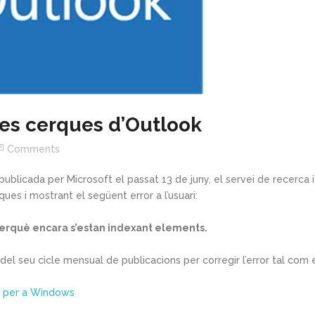
es cerques d’Outlook
Comments
publicada per Microsoft el passat 13 de juny, el servei de recerca i
es i mostrant el següent error a l’usuari:
perquè encara s’estan indexant elements.
 del seu cicle mensual de publicacions per corregir l’error tal com 
k per a Windows