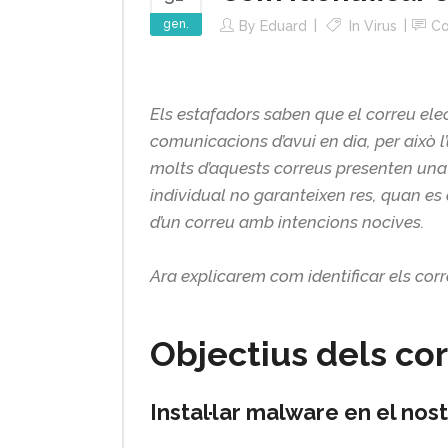
gen.
By
Eduard
In
Virus
C
Els estafadors saben que el correu elec
comunicacions d’avui en dia, per això l
molts d’aquests correus presenten una
individual no garanteixen res, quan e
d’un correu amb intencions nocives.
Ara explicarem com identificar els corre
Objectius dels co
Instal·lar malware en el nos