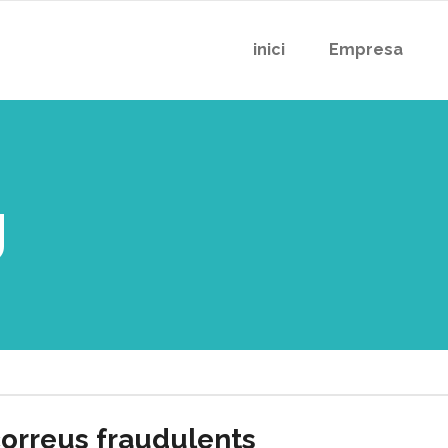
inici
Empresa
g
correus fraudulents