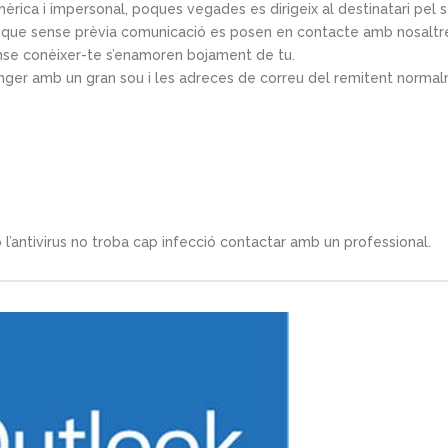
èrica i impersonal, poques vegades es dirigeix ​​al destinatari pel 
ue sense prèvia comunicació es posen en contacte amb nosaltres 
ense conèixer-te s’enamoren bojament de tu.
anger amb un gran sou i les adreces de correu del remitent normal
 l’antivirus no troba cap infecció contactar amb un professional.