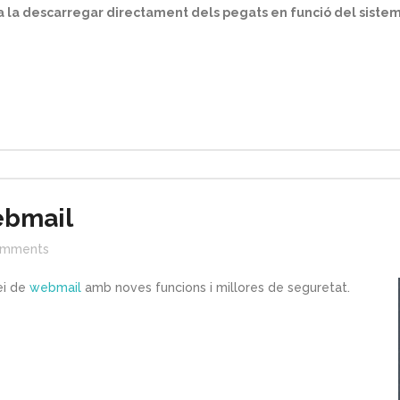
a la descarregar directament dels pegats en funció del sistema
ebmail
mments
ei de
webmail
amb noves funcions i millores de seguretat.