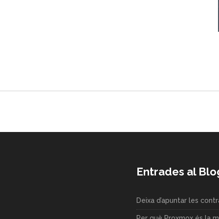
Entrades al Blo
Deixa d’apuntar les cont
Per què Proxmox és la mi