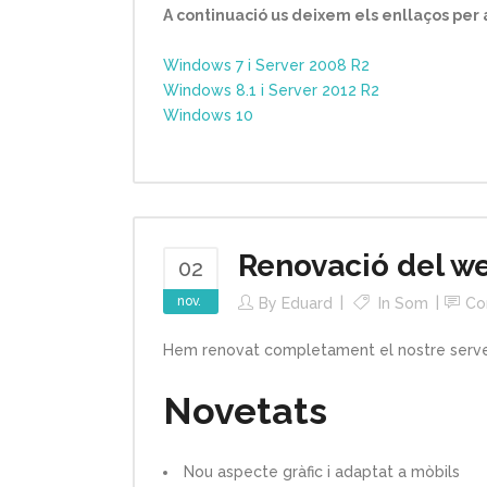
A continuació us deixem els enllaços per 
Windows 7 i Server 2008 R2
Windows 8.1 i Server 2012 R2
Windows 10
Renovació del w
02
nov.
By
Eduard
In
Som
Co
Hem renovat completament el nostre serv
Novetats
Nou aspecte gràfic i adaptat a mòbils