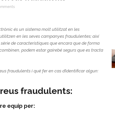
omments
trònic és un sistema molt utilitzat en les
’utilitzen en les seves campanyes fraudulentes; així
 sèrie de característiques que encara que de forma
s combinen, podem estar gairebé segurs que es tracta
us fraudulents i què fer en cas d’identificar algun:
rreus fraudulents:
tre equip per: