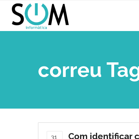
correu Ta
Com identificar 
31