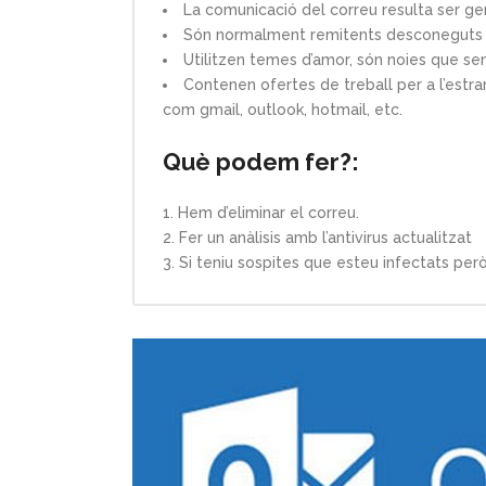
La comunicació del correu resulta ser gen
Són normalment remitents desconeguts q
Utilitzen temes d’amor, són noies que s
Contenen ofertes de treball per a l’estr
com gmail, outlook, hotmail, etc.
Què podem fer?:
Hem d’eliminar el correu.
Fer un anàlisis amb l’antivirus actualitzat
Si teniu sospites que esteu infectats però