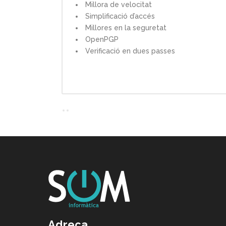
Millora de velocitat
Simplificació d’accés
Millores en la seguretat
OpenPGP
Verificació en dues passes
Adreça