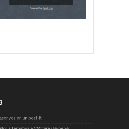
g
rasenyes en un post-it
llor alternativa a VMware i Hyper-V