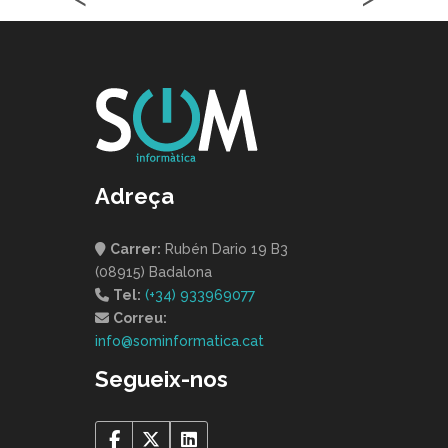
Adreça
Carrer:
Rubén Dario 19 B3
(08915) Badalona
Tel:
(+34) 933969077
Correu:
info@sominformatica.cat
Segueix-nos