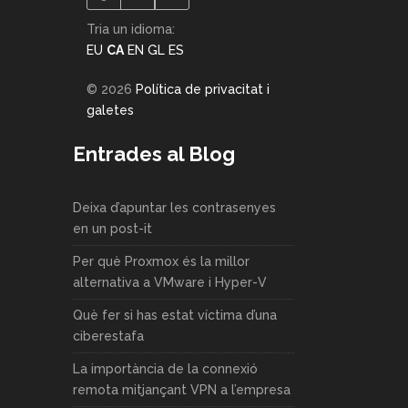
Tria un idioma:
EU
CA
EN
GL
ES
© 2026
Política de privacitat i
galetes
Entrades al Blog
Deixa d’apuntar les contrasenyes
en un post-it
Per què Proxmox és la millor
alternativa a VMware i Hyper-V
Què fer si has estat víctima d’una
ciberestafa
La importància de la connexió
remota mitjançant VPN a l’empresa