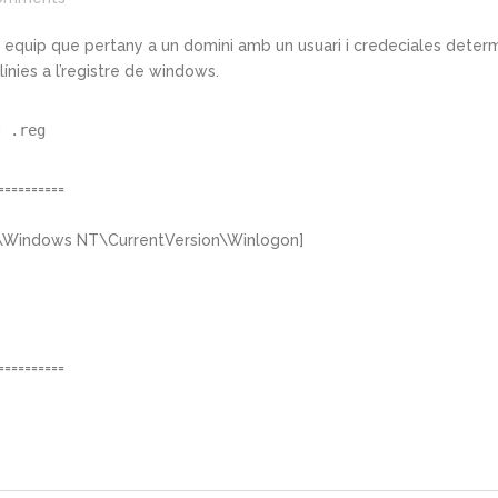
 equip que pertany a un domini amb un usuari i credeciales deter
línies a l’registre de windows.
* .reg 
==========
indows NT\CurrentVersion\Winlogon]
==========