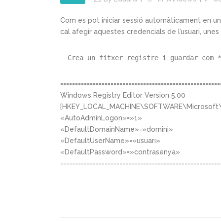
Com es pot iniciar sessió automàticament en un
cal afegir aquestes credencials de l’usuari, unes 
Crea un fitxer registre i guardar com 
======================================================
Windows Registry Editor Version 5.00
[HKEY_LOCAL_MACHINE\SOFTWARE\Microsoft\W
«AutoAdminLogon»=»1»
«DefaultDomainName»=»domini»
«DefaultUserName»=»usuari»
«DefaultPassword»=»contrasenya»
======================================================