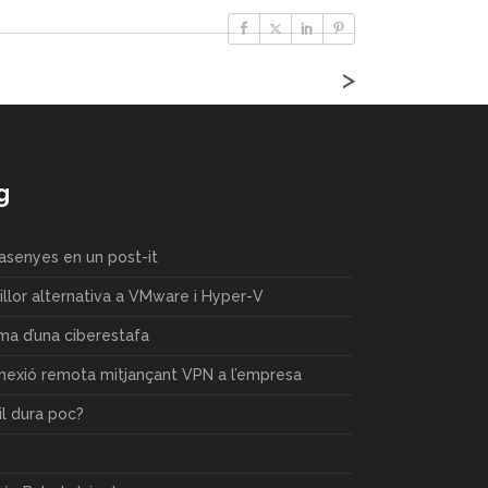
>
g
rasenyes en un post-it
llor alternativa a VMware i Hyper-V
ima d’una ciberestafa
nnexió remota mitjançant VPN a l’empresa
il dura poc?