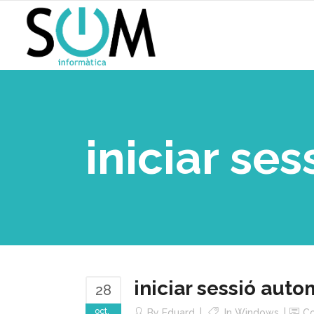
iniciar se
iniciar sessió aut
28
oct.
By
Eduard
In
Windows
C