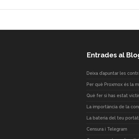
Entrades al Blo
Deixa d’apuntar les cont
Per què Proxmox és la mi
Què fer si has estat víct
La importància de la co
La bateria del teu portàt
Censura i Telegram