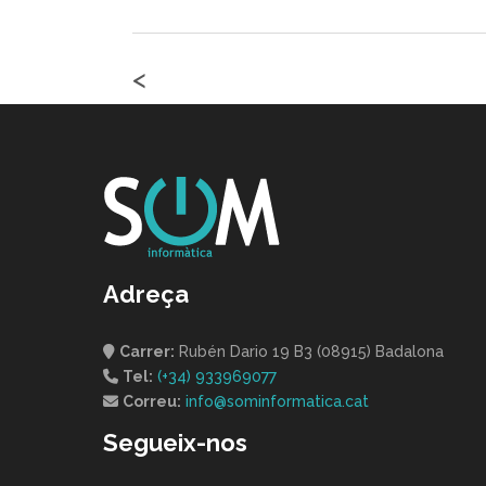
<
Adreça
Carrer:
Rubén Dario 19 B3 (08915) Badalona
Tel:
(+34) 933969077
Correu:
info@sominformatica.cat
Segueix-nos