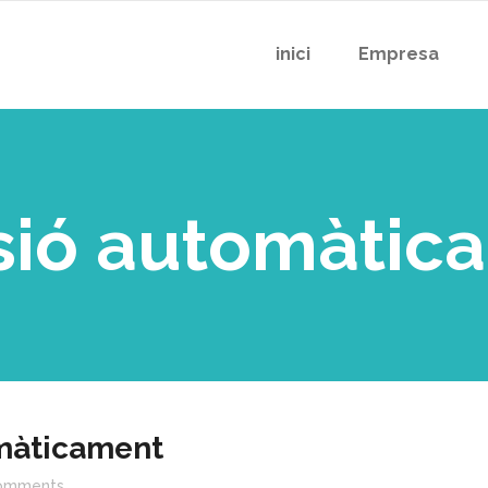
inici
Empresa
ssió automàti
omàticament
omments