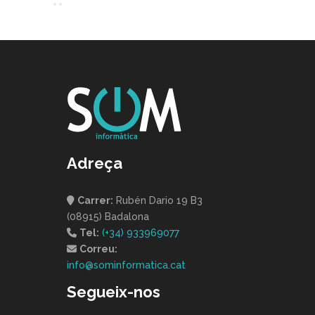
Adreça
Carrer:
Rubén Dario 19 B3
(08915) Badalona
Tel:
(+34) 933969077
Correu:
info@sominformatica.cat
Segueix-nos