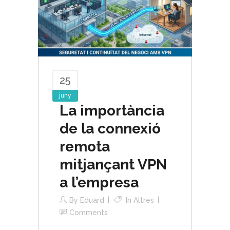
25
juny
La importància
de la connexió
remota
mitjançant VPN
a l’empresa
By
Eduard
In
Altres
Comments