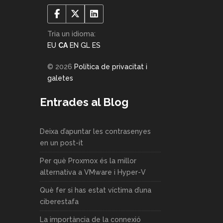
Tria un idioma:
EU
CA
EN
GL
ES
© 2026
Política de privacitat i
galetes
Entrades al Blog
Deixa d’apuntar les contrasenyes
en un post-it
Per què Proxmox és la millor
alternativa a VMware i Hyper-V
Què fer si has estat víctima d’una
ciberestafa
La importància de la connexió