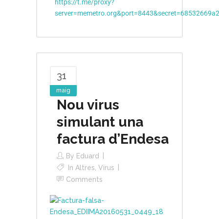
https://t.me/proxy?
server=memetro.org&port=8443&secret=68532669a
31
maig
Nou virus
simulant una
factura d’Endesa
By
Eduard
In
Altres
,
Virus
Comments