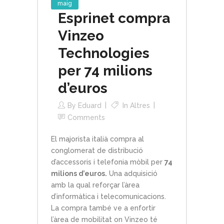
maig
Esprinet compra
Vinzeo
Technologies
per 74 milions
d’euros
By
Eduard
In
Altres
Comments
El majorista italià compra al
conglomerat de distribució
d’accessoris i telefonia mòbil per
74
milions d’euros.
Una adquisició
amb la qual reforçar l’àrea
d’informàtica i telecomunicacions.
La compra també ve a enfortir
l’àrea de mobilitat on Vinzeo té