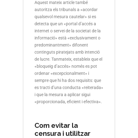
Aquest mateix article també
autoritza els tribunals a «acordar
qualsevol mesura cautelar» si es
detecta que un «portal d’accés a
internet o servei de la societat de la
informació» està «exclusivament o
predominantment» difonent
continguts piratejats amb intenció
de lucre. Tanmateix, estableix que el
«bloqueig d’accés» només es pot
ordenar «excepcionalment» i
sempre que hi ha dos requisits: que
es tracti d’una conducta «reiterada»
i que la mesura a aplicar sigui
«proporcionada, eficient i efectiva».
Com evitar la
censura i utilitzar