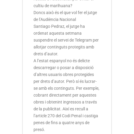
cultiu de marihuana?
Doncs això és el que vol fer el jutge
de l’Audiència Nacional
Santiago
Pedraz
, el jutge ha
ordenat aquesta setmana
suspendre el servei de Telegram per
allotjar continguts protegits amb
drets d’autor.
A l’estat espanyol no és delicte
descarregar o posar a disposició
d’altres usuaris obres protegides
per drets d’autor. Però sí és lucrar-
se amb els continguts. Per exemple,
cobrant directament per aquestes
obres i obtenint ingressos a través
de la publicitat. Així es recull a
l’article 270 del Codi Penal i castiga
penes de fins a quatre anys de
presó.