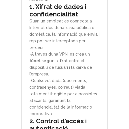
1. Xifrat de dades i
confidencialitat
Quan un empleat es connecta a
Internet des d’una xarxa pública o
domèstica, la informació que envia i
rep pot ser interceptada per
tercers.
-A través d’una VPN, es crea un
túnel segur i xifrat
entre el
dispositiu de l’usuari i la xarxa de
l’empresa.
-Qualsevol dada (documents,
contrasenyes, correus) viatja
totalment il·legible per a possibles
atacants, garantint la
confidencialitat de la informació
corporativa.
2. Control d’accés i
autenticació