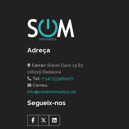
Adreça
Carrer:
Rubén Dario 19 B3
(08915) Badalona
Tel:
(+34) 933969077
Correu:
info@sominformatica.cat
Segueix-nos