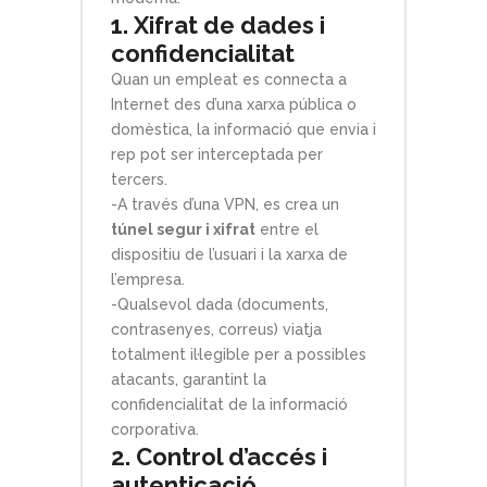
1. Xifrat de dades i
confidencialitat
Quan un empleat es connecta a
Internet des d’una xarxa pública o
domèstica, la informació que envia i
rep pot ser interceptada per
tercers.
-A través d’una VPN, es crea un
túnel segur i xifrat
entre el
dispositiu de l’usuari i la xarxa de
l’empresa.
-Qualsevol dada (documents,
contrasenyes, correus) viatja
totalment il·legible per a possibles
atacants, garantint la
confidencialitat de la informació
corporativa.
2. Control d’accés i
autenticació