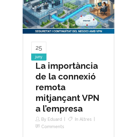
25
juny
La importància
de la connexió
remota
mitjançant VPN
a l’empresa
By
Eduard
In
Altres
Comments