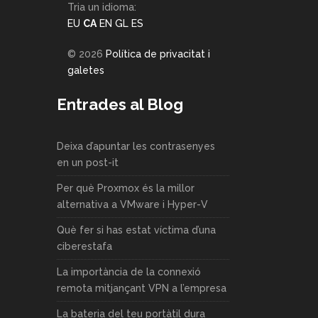
Tria un idioma:
EU
CA
EN
GL
ES
© 2026
Política de privacitat i
galetes
Entrades al Blog
Deixa d’apuntar les contrasenyes
en un post-it
Per què Proxmox és la millor
alternativa a VMware i Hyper-V
Què fer si has estat víctima d’una
ciberestafa
La importància de la connexió
remota mitjançant VPN a l’empresa
La bateria del teu portàtil dura