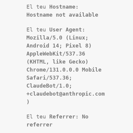
El teu
Hostname:
Hostname not available
El teu
User Agent:
Mozilla/5.0 (Linux;
Android 14; Pixel 8)
AppleWebKit/537.36
(KHTML, like Gecko)
Chrome/131.0.0.0 Mobile
Safari/537.36;
ClaudeBot/1.0;
+claudebot@anthropic.com
)
El teu
Referrer: No
referrer