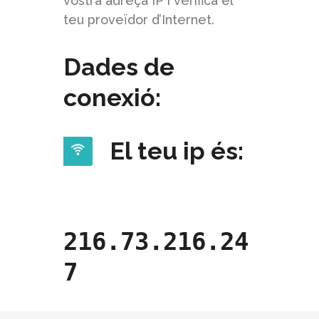
vostra adreça IP i verifica el
teu proveïdor d’Internet.
Dades de
conexió:
El teu ip és:
216.73.216.24
7