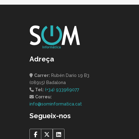
Adreça
Carrer:
Rubén Dario 19 B3
(08915) Badalona
Tel:
(+34) 933969077
Correu:
info@sominformatica.cat
Segueix-nos