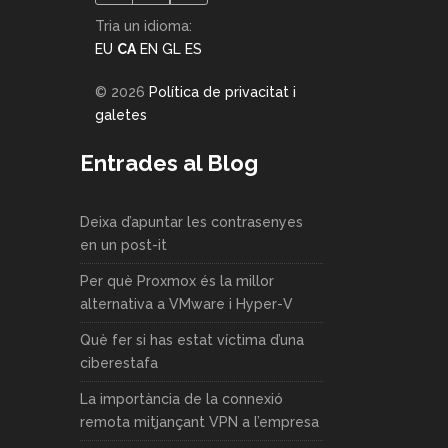
Tria un idioma:
EU
CA
EN
GL
ES
© 2026
Política de privacitat i
galetes
Entrades al Blog
Deixa d’apuntar les contrasenyes
en un post-it
Per què Proxmox és la millor
alternativa a VMware i Hyper-V
Què fer si has estat víctima d’una
ciberestafa
La importància de la connexió
remota mitjançant VPN a l’empresa