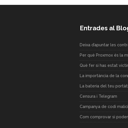
Entrades al Blo
Deixa d’apuntar les cont
Per què Proxmox és la mi
Què fer si has estat víct
La importància de la co
La bateria del teu portàt
Censura i Telegram
Campanya de codi malici
Com comprovar si podem,