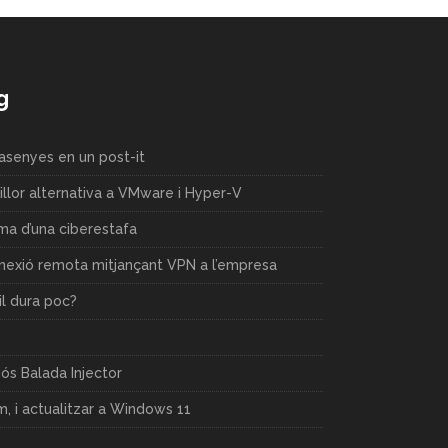
g
rasenyes en un post-it
llor alternativa a VMware i Hyper-V
ima d’una ciberestafa
nnexió remota mitjançant VPN a l’empresa
il dura poc?
ós Balada Injector
 i actualitzar a Windows 11