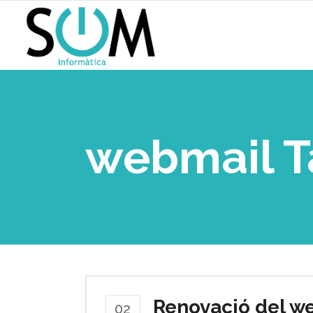
webmail T
Renovació del w
02